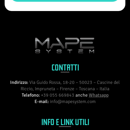
CONTATTI
Indirizzo:
Via Guido Rossa, 18-20 – 50023 – Cascine del
Riccio, Impruneta – Firenze – Toscana – Italia
Telefono:
+39 055 669843
anche
Whatsapp
E-mail:
info@mapesystem.com
INFO E LINK UTILI