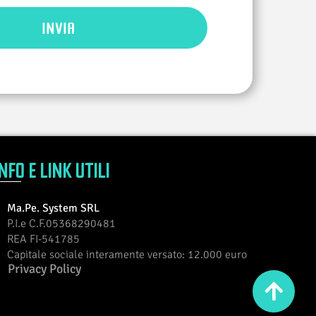
INVIA
NFO E LINK UTILI
Ma.Pe. System SRL
P.I.e C.F.05368290481
REA FI-541785
Capitale sociale interamente versato: 12.000 euro
Privacy Policy