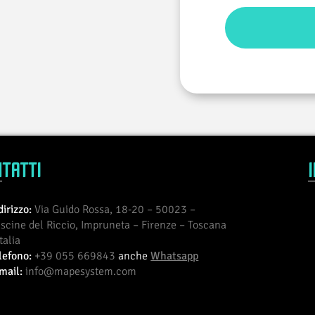
TATTI
I
dirizzo:
Via Guido Rossa, 18-20 – 50023 –
scine del Riccio, Impruneta – Firenze – Toscana
Italia
lefono:
+39 055 669843
anche
Whatsapp
mail:
info@mapesystem.com