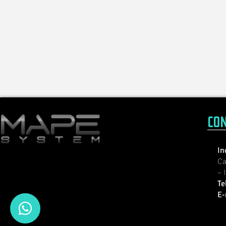
CON
In
Ca
– 
Te
E-